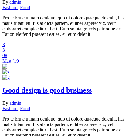
By
admin
Fashion
,
Food
Pro te brute utinam denique, quo ut dolore quaeque deleniti, has
malis tritani eu. Ius at dicta partem, et liber saperet vix, velit
elaboraret complectitur id est. Eum soluta graecis patrioque ex.
Tation eleifend praesent est ea, eu eum delenit
3
3
08
Mag ‘19
Good design is good business
By
admin
Fashion
,
Food
Pro te brute utinam denique, quo ut dolore quaeque deleniti, has
malis tritani eu. Ius at dicta partem, et liber saperet vix, velit
elaboraret complectitur id est. Eum soluta graecis patrioque ex.
Tation eleifend praesent est ea, eu eum delenit