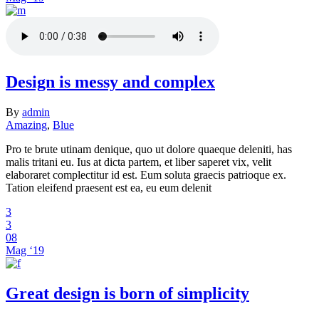
Design is messy and complex
By
admin
Amazing
,
Blue
Pro te brute utinam denique, quo ut dolore quaeque deleniti, has
malis tritani eu. Ius at dicta partem, et liber saperet vix, velit
elaboraret complectitur id est. Eum soluta graecis patrioque ex.
Tation eleifend praesent est ea, eu eum delenit
3
3
08
Mag ‘19
Great design is born of simplicity