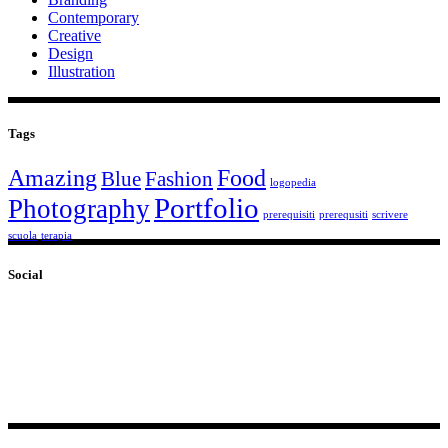
Contemporary
Creative
Design
Illustration
Tags
Amazing
Food
Blue
Fashion
logopedia
Portfolio
Photography
prerequisiti
prerequsiti
scrivere
scuola
terapia
Social