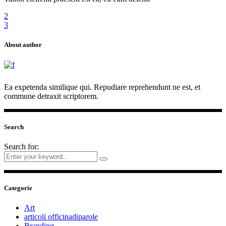
2
3
About author
Ea expetenda similique qui. Repudiare reprehendunt ne est, et
commune detraxit scriptorem.
Search
Search for:
Categorie
Art
articoli officinadiparole
Branding